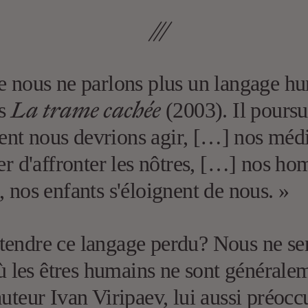
///
e nous ne parlons plus un langage hu
La trame cachée
ns
(2003). Il poursui
nt nous devrions agir, […] nos média
ier d'affronter les nôtres, […] nos h
, nos enfants s'éloignent de nous. »
tendre ce langage perdu? Nous ne ser
où les êtres humains ne sont généralem
’auteur Ivan Viripaev, lui aussi préo