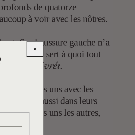
s profonds de quatorze
eaucoup à voir avec les nôtres.
ubant. Sa chaussure gauche n’a
×
t à quoi? Ça sert à quoi tout
e
enivrés
nière ces
.
ien à voir les uns avec les
vancé, mais aussi dans leurs
rencontrer les uns les autres,