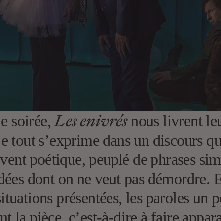
Les enivrés
de soirée,
nous livrent leu
 Le tout s’exprime dans un discours qui
uvent poétique, peuplé de phrases si
dées dont on ne veut pas démordre. Et
 situations présentées, les paroles u
ent la pièce, c’est-à-dire à faire appa