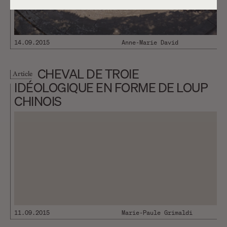
14.09.2015
Anne-Marie David
CHEVAL DE TROIE
Article
IDÉOLOGIQUE EN FORME DE LOUP
CHINOIS
11.09.2015
Marie-Paule Grimaldi