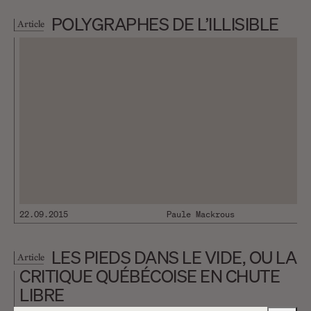
POLYGRAPHES DE L’ILLISIBLE
Article
22.09.2015
Paule Mackrous
LES PIEDS DANS LE VIDE, OU LA
Article
CRITIQUE QUÉBÉCOISE EN CHUTE
LIBRE