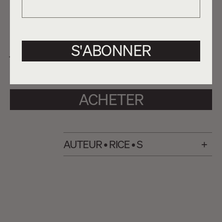
aussi de tirer plus loin les conséquences d'un
travail sédimenté entre les siècles. Oui à un
imaginaire de fond, l'image y naît, émergera un
S'ABONNER
jour la forme de l'idée, universalisable.
Entretemps, il faut au moins brasser la cage.
ACHETER
AUTEUR • RICE • S