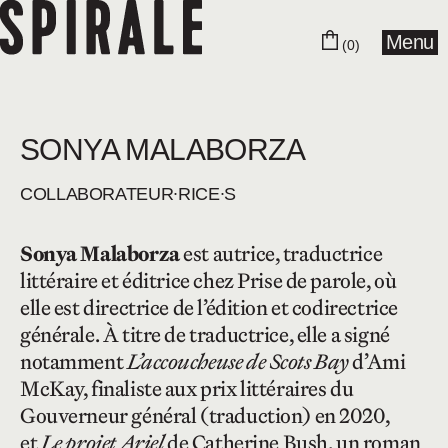
Menu
(0)
SONYA MALABORZA
COLLABORA­­TEUR∙RICE∙S
Sonya Malaborza
est autrice, traductrice
littéraire et éditrice chez Prise de parole, où
elle est directrice de l’édition et codirectrice
générale. À titre de traductrice, elle a signé
notamment
L’accoucheuse de Scots Bay
d’Ami
McKay, finaliste aux prix littéraires du
Gouverneur général (traduction) en 2020,
et
Le projet Ariel
de Catherine Bush, un roman