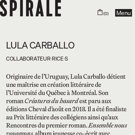
Menu
(0)
LULA CARBALLO
COLLABORA­­TEUR∙RICE∙S
Originaire de l’Uruguay, Lula Carballo détient
une maîtrise en création littéraire de
l’Université du Québec à Montréal. Son
roman
Créatures du hasard
est paru aux
éditions Cheval d’août en 2018. Il a été finaliste
au Prix littéraire des collégiens ainsi qu’aux
Rencontres du premier roman.
Ensemble nous
voyageons
, album jeunesse co-écrit avec