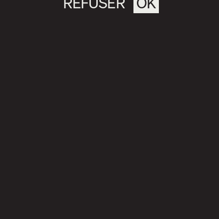
REFUSER
OK
Magazine culturel Spirale
info@magazine-spirale.com
2 rue Sainte-Catherine Est
Espace 302
Montréal (Qc)
H2X 1K4
S’abonner à l'infolettre
Politique de confidentialité
Numéro en cours