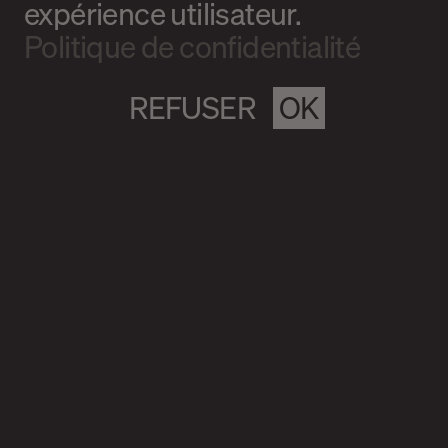
expérience utilisateur.
Politique de confidentialité
REFUSER
OK
Magazine culturel Spirale
info@magazine-spirale.com
2 rue Sainte-Catherine Est
Espace 302
Montréal (Qc)
H2X 1K4