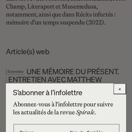
Champ, Literaport et Musemedusa,
notamment, ainsi que dans Récits infectés :
mémoire d’un temps suspendu (2022).
Article(s) web
UNE MÉMOIRE DU PRÉSENT.
Entretien
ENTRETIEN AVEC MATTHEW
WOLKOW
×
S’abonner à l’infolettre
Abonnez-vous à l'infolettre pour suivre
les actualités de la revue
Spirale
.
Prénom
Nom de famille