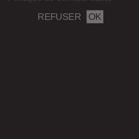
REFUSER
OK
Magazine culturel Spirale
info@magazine-spirale.com
2 rue Sainte-Catherine Est
Espace 302
Montréal (Qc)
H2X 1K4
S’abonner à l'infolettre
Politique de confidentialité