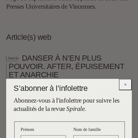
Presses Universitaires de Vincennes.
Article(s) web
DANSER À N’EN PLUS
Article
POUVOIR. AFTER, ÉPUISEMENT
ET ANARCHIE
×
S’abonner à l’infolettre
Abonnez-vous à l'infolettre pour suivre les
actualités de la revue
Spirale
.
Prénom
Nom de famille