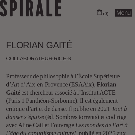
Menu
(0)
FLORIAN GAITÉ
COLLABORA­­TEUR∙RICE∙S
Professeur de philosophie à l’École Supérieure
d’Art d’Aix-en-Provence (ESAAix),
Florian
Gaité
est chercheur associé à l’Institut ACTE
(Paris 1 Panthéon-Sorbonne). Il est également
critique d’art et de danse. Il publie en 2021
Tout à
danser s’épuise
(éd. Sombres torrents) et codirige
avec Aline Caillet l’ouvrage
Les mondes de l’art à
l’âge du capitalisme culturel
,
publié en 2025 aux